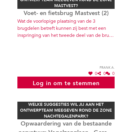
MASTVEST?
Voet- en fietsbrug Mastvest (2)
Wat de voorlopige plaatsing van de 3
brugdelen betreft kunnen zij best met een
inspringing van het tweede deel van de brug
gerealiseerd woeden, dit om het snelle
fietsverkeer af te remmen. Tevens kan de brug
gebruikt worden om water via een buis van
het bestaande pompstation langs de Ring
Frank A.
naar de Mastvest af te leiden. Architecturaal
0
0
0
zie ik een open buis brug zoals die van de
Log in om te stemmen
voetgangersbrug Arganzuela van Dominique
Perrault op Madrid RIO.
WELKE SUGGESTIES WIL JIJ AAN HET
ONTWERPTEAM MEEGEVEN ROND DE ZONE
NACHTEGALENPARK?
Opwaardering van de bestaande