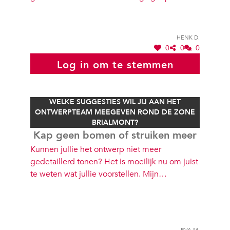
punt (1) zeer dicht tegen de woonwijk en (2)
op een klein hoogteverschil. Ik merk als
bewoner van de Kanunnik Peetersstraat de
Henk D.
afgelopen jaren een stijging van de
0
0
0
geluidshinder. Ik zou willen vragen /
Log in om te stemmen
verzoeken / voorstellen extra aandacht te
besteden aan dit leefbaarheidsaspect. Mvg
WELKE SUGGESTIES WIL JIJ AAN HET
ONTWERPTEAM MEEGEVEN ROND DE ZONE
BRIALMONT?
Kap geen bomen of struiken meer
Kunnen jullie het ontwerp niet meer
gedetaillerd tonen? Het is moeilijk nu om juist
te weten wat jullie voorstellen. Mijn
belangrijkste vragen zijn: 1) hoe verhouden
jullie je tot het absurde ontwerp voor F11
fietsostrade-Saffierstraat? 2)waarom geen park
met behoud van volkstuinen? Waarom die
Eva M.