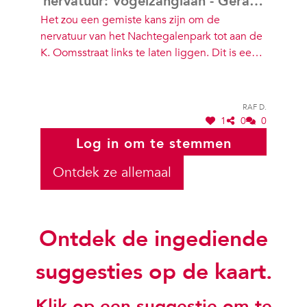
nervatuur: Vogelzanglaan - Gerard
Het zou een gemiste kans zijn om de
Le Grellelaan - Karel Oomsstraat
nervatuur van het Nachtegalenpark tot aan de
K. Oomsstraat links te laten liggen. Dit is een
veel gebruikte verbindingsweg, niet in het
minst voor fietsers en voetgangers, die een
opwaardering zou kunnen gebruiken. Deze as
Raf D.
passeert langs de sportvelden van de Expo,
1
0
0
Wezenberg, De Singel, Albert Heijn, Domein
Log in om te stemmen
Hertoghepark, het nieuwe woonproject Louise
Marie. Groene toegang tot de Stad.
Ontdek ze allemaal
Dynamische wijk.
Ontdek de ingediende
suggesties op de kaart.
Klik op een suggestie om te