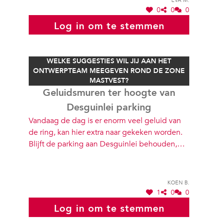
geen integraal deel laten uitmaken van
0
0
0
'groene vesten' ? 3)hoe sluiten jullie plannen
Log in om te stemmen
aan op toekomstvisie overkapping?
WELKE SUGGESTIES WIL JIJ AAN HET
ONTWERPTEAM MEEGEVEN ROND DE ZONE
MASTVEST?
Geluidsmuren ter hoogte van
Desguinlei parking
Vandaag de dag is er enorm veel geluid van
de ring, kan hier extra naar gekeken worden.
Blijft de parking aan Desguinlei behouden,
waarom niet ondergronds maken en extra
groen brengen
Koen B.
1
0
0
Log in om te stemmen