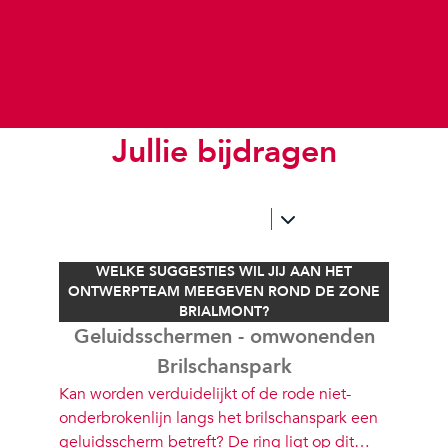
Jullie bijdragen
WELKE SUGGESTIES WIL JIJ AAN HET
ONTWERPTEAM MEEGEVEN ROND DE ZONE
BRIALMONT?
Geluidsschermen - omwonenden
Brilschanspark
Kan worden verduidelijkt of de rode niet-
onderbrokenlijn langs het brilschanspark een
geluidsscherm betreft? De ring ligt op dit