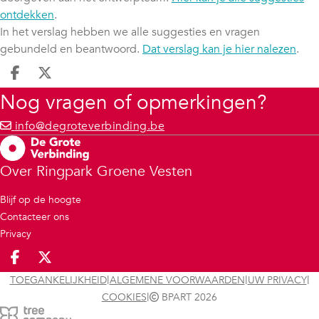
ontdekken
.
In het verslag hebben we alle suggesties en vragen
gebundeld en beantwoord.
Dat verslag kan je hier nalezen
.
Deel op facebook
Deel op X
Nog vragen of opmerkingen?
info@degroteverbinding.be
Over Ringpark Groene Vesten
Blijf op de hoogte
Contacteer ons
Privacy
Deel op facebook
Deel op X
|
|
|
TOEGANKELIJKHEID
ALGEMENE VOORWAARDEN
UW PRIVACY
|
COOKIES
BPART 2026