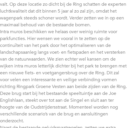
valt. Op deze locatie zo dicht bij de Ring schatten de experten
luchtkwaliteit dat dit binnen 5 jaar al zo zal zijn, omdat het
wagenpark steeds schoner wordt. Verder zetten we in op een
maximaal behoud van de bestaande bomen.
Intra muros beschikken we helaas over weinig ruimte voor
parkfuncties. Hier wensen we vooral in te zetten op de
continuïteit van het park door het optimaliseren van de
landschapsaanleg langs voet- en fietspaden en het versterken
van de natuurwaarden. We zien echter wel kansen om de
wijken intra muros letterlijk dichter bij het park te brengen met
een nieuwe fiets- en voetgangersbrug over de Ring. Dit zal
voor velen een interessante en veilige verbinding vormen
richting Ringpark Groene Vesten aan beide zijden van de Ring.
Deze brug start bij het bestaande speeltuintje aan de Joe
Englishlaan, steekt over tot aan de Singel en sluit aan ter
hoogte van de Oudstrijdersstraat. Momenteel worden nog
verschillende scenario’s van de brug en aansluitingen
onderzocht.
Naast de bestaande geluidsmaatregelen, zetten we extra