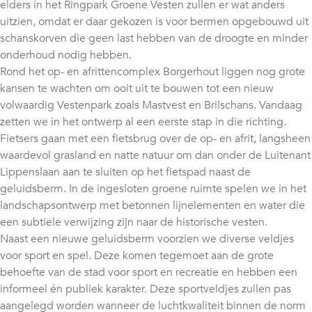
elders in het Ringpark Groene Vesten zullen er wat anders
uitzien, omdat er daar gekozen is voor bermen opgebouwd uit
schanskorven die geen last hebben van de droogte en minder
onderhoud nodig hebben.
Rond het op- en afrittencomplex Borgerhout liggen nog grote
kansen te wachten om ooit uit te bouwen tot een nieuw
volwaardig Vestenpark zoals Mastvest en Brilschans. Vandaag
zetten we in het ontwerp al een eerste stap in die richting.
Fietsers gaan met een fietsbrug over de op- en afrit, langsheen
waardevol grasland en natte natuur om dan onder de Luitenant
Lippenslaan aan te sluiten op het fietspad naast de
geluidsberm. In de ingesloten groene ruimte spelen we in het
landschapsontwerp met betonnen lijnelementen en water die
een subtiele verwijzing zijn naar de historische vesten.
Naast een nieuwe geluidsberm voorzien we diverse veldjes
voor sport en spel. Deze komen tegemoet aan de grote
behoefte van de stad voor sport en recreatie en hebben een
informeel én publiek karakter. Deze sportveldjes zullen pas
aangelegd worden wanneer de luchtkwaliteit binnen de norm