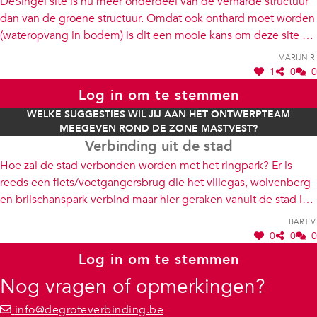
DeSingel site is nu meer onderdeel van de verharde structuur
dan van de groene structuur. Omdat ook onthard moet worden
(wateropvang in bodem) is dit een mooie kans om deze site op
te nemen in de plannen voor zone Mastvest: breek open die
Marijn R.
verharde oppervlakten en integreer de site in het park (dmv
1
0
0
bomen en laag groen). Dat verkleint ook meteen
Log in om te stemmen
(gevoelsmatig) het enorme grote verkeersplein dat de kruising
WELKE SUGGESTIES WIL JIJ AAN HET ONTWERPTEAM
Jan Van Rijswijcklaan - Desguinlei nu is.
MEEGEVEN ROND DE ZONE MASTVEST?
Verbinding uit de stad
Hoe zal de stad verbonden worden met het ringpark? Er is
reeds een fiets/voetgangersbrug die het villegas, wolvenberg
en brilschanspark verbind maar hier geraken vanuit de stad is
moeilijk en of gevaarlijk.
Bart V.
0
0
0
Log in om te stemmen
Nog vragen of opmerkingen?
info@degroteverbinding.be