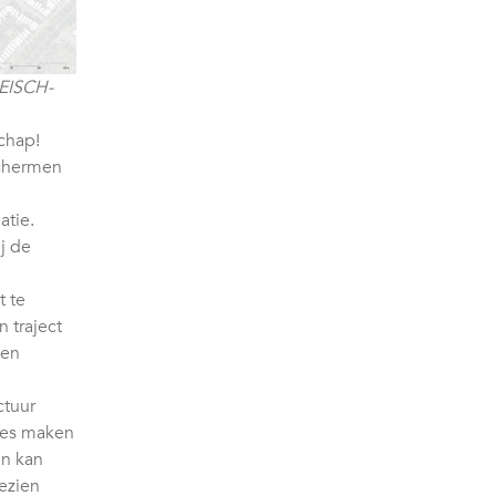
EISCH-
chap!
schermen
atie.
j de
 te
 traject
gen
ctuur
ypes maken
en kan
ezien