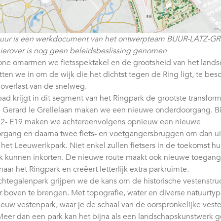
guur is een werkdocument van het ontwerpteam BUUR-LATZ-GR
ierover is nog geen beleidsbeslissing genomen
one omarmen we fietsspektakel en de grootsheid van het lands
tten we in om de wijk die het dichtst tegen de Ring ligt, te be
overlast van de snelweg.
ad krijgt in dit segment van het Ringpark de grootste transform
 Gerard le Grellelaan maken we een nieuwe onderdoorgang. Bi
2- E19 maken we achtereenvolgens opnieuw een nieuwe
gang en daarna twee fiets- en voetgangersbruggen om dan uit
het Leeuwerikpark. Niet enkel zullen fietsers in de toekomst hun
jk kunnen inkorten. De nieuwe route maakt ook nieuwe toegan
aar het Ringpark en creëert letterlijk extra parkruimte.
chtegalenpark grijpen we de kans om de historische vestenstru
r boven te brengen. Met topografie, water en diverse natuurt
euw vestenpark, waar je de schaal van de oorspronkelijke vest
Meer dan een park kan het bijna als een landschapskunstwerk g