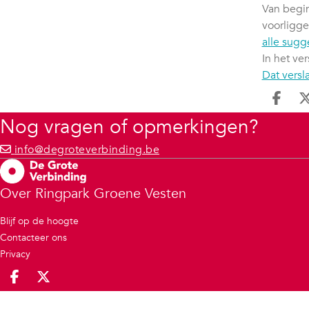
Van begin
voorligg
alle sugg
In het ve
Dat versl
Deel
Nog vragen of opmerkingen?
info@degroteverbinding.be
Over Ringpark Groene Vesten
Blijf op de hoogte
Contacteer ons
Privacy
Deel op facebook
Deel op X