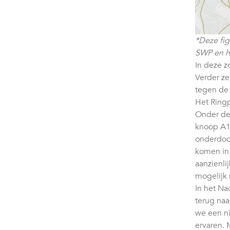
*Deze fi
SWP en h
In deze z
Verder ze
tegen de 
Het Ringp
Onder de
knoop A1
onderdoor
komen in 
aanzienli
mogelijk n
In het Na
terug naa
we een ni
ervaren. 