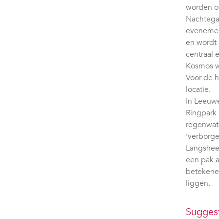
worden op
Nachtegal
evenement
en wordt 
centraal 
Kosmos w
Voor de h
locatie.
In Leeuwe
Ringpark 
regenwate
‘verborge
Langshee
een pak a
betekenen
liggen.
Sugges