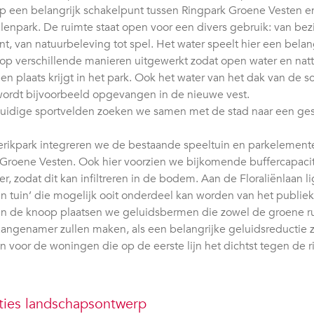
 een belangrijk schakelpunt tussen Ringpark Groene Vesten e
enpark. De ruimte staat open voor een divers gebruik: van bez
, van natuurbeleving tot spel. Het water speelt hier een belang
op verschillende manieren uitgewerkt zodat open water en natt
een plaats krijgt in het park. Ook het water van het dak van de s
ordt bijvoorbeeld opgevangen in de nieuwe vest.
uidige sportvelden zoeken we samen met de stad naar een ges
rikpark integreren we de bestaande speeltuin en parkelemente
Groene Vesten. Ook hier voorzien we bijkomende buffercapacit
r, zodat dit kan infiltreren in de bodem. Aan de Floraliënlaan li
n tuin’ die mogelijk ooit onderdeel kan worden van het publiek
n de knoop plaatsen we geluidsbermen die zowel de groene r
angenamer zullen maken, als een belangrijke geluidsreductie z
 voor de woningen die op de eerste lijn het dichtst tegen de r
ties landschapsontwerp