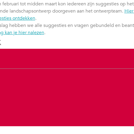
 februari tot midden maart kon iedereen zijn suggesties op het
ende landschapsontwerp doorgeven aan het ontwerpteam.
Hier
esties ontdekken
.
rslag hebben we alle suggesties en vragen gebundeld en bean
ag kan je hier nalezen
.
 op facebook
Deel op X