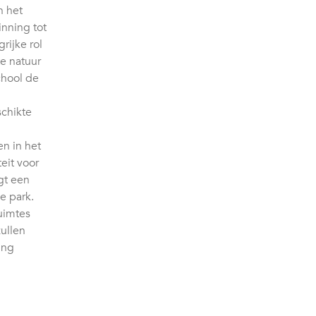
n het
inning tot
rijke rol
e natuur
chool de
chikte
n in het
eit voor
gt een
e park.
uimtes
ullen
ing