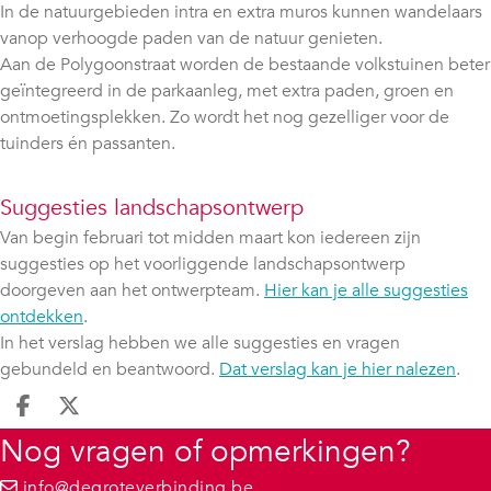
In de natuurgebieden intra en extra muros kunnen wandelaars
vanop verhoogde paden van de natuur genieten.
Aan de Polygoonstraat worden de bestaande volkstuinen beter
geïntegreerd in de parkaanleg, met extra paden, groen en
ontmoetingsplekken. Zo wordt het nog gezelliger voor de
tuinders én passanten.
Suggesties landschapsontwerp
Van begin februari tot midden maart kon iedereen zijn
suggesties op het voorliggende landschapsontwerp
doorgeven aan het ontwerpteam.
Hier kan je alle suggesties
ontdekken
.
In het verslag hebben we alle suggesties en vragen
gebundeld en beantwoord.
Dat verslag kan je hier nalezen
.
Deel op facebook
Deel op X
Nog vragen of opmerkingen?
info@degroteverbinding.be