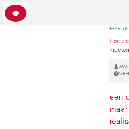
Ontde
Hoe zie
moeten
WALT
MEE
een o
maar
reali