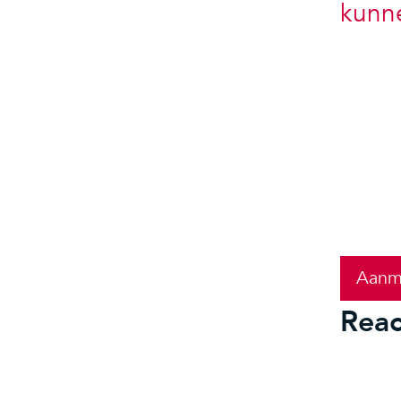
kunn
Aanm
Reac