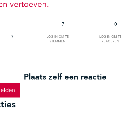
en vertoeven.
7
0
Log in om te
Log in om te
7
stemmen
reageren
Plaats zelf een reactie
elden
ties