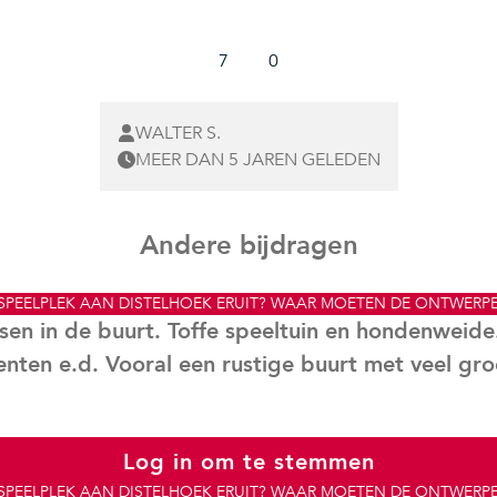
7
0
WALTER S.
MEER DAN 5 JAREN GELEDEN
Andere bijdragen
 SPEELPLEK AAN DISTELHOEK ERUIT? WAAR MOETEN DE ONTWERP
n in de buurt. Toffe speeltuin en hondenweide.
ten e.d. Vooral een rustige buurt met veel gro
Log in om te stemmen
 SPEELPLEK AAN DISTELHOEK ERUIT? WAAR MOETEN DE ONTWERP