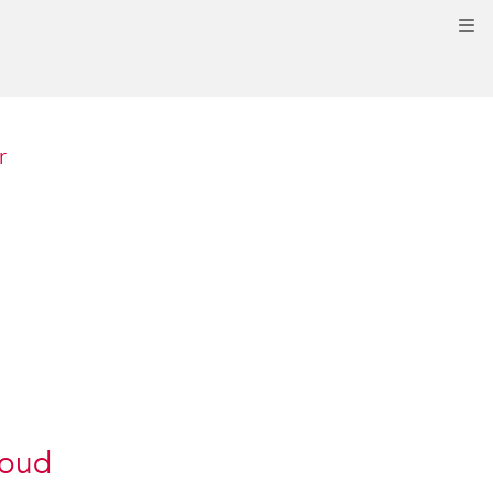
Kli
r
 oud