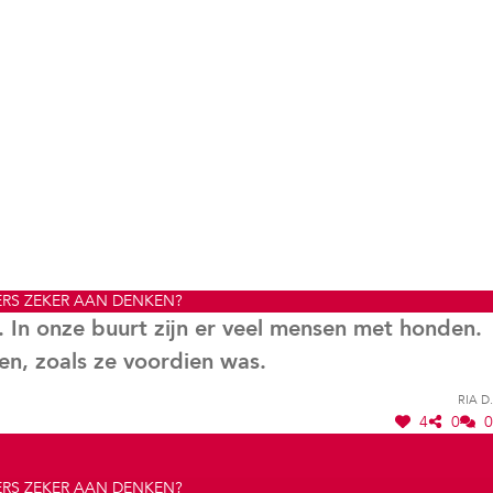
ERS ZEKER AAN DENKEN?
 In onze buurt zijn er veel mensen met honden.
en, zoals ze voordien was.
Ria D.
4
0
0
ERS ZEKER AAN DENKEN?