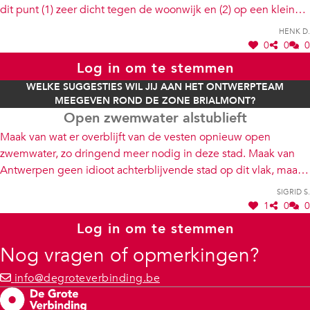
dit punt (1) zeer dicht tegen de woonwijk en (2) op een klein
hoogteverschil. Ik merk als bewoner van de Kanunnik
Henk D.
Peetersstraat de afgelopen jaren een stijging van de
0
0
0
geluidshinder. Ik zou willen vragen / verzoeken / voorstellen
Log in om te stemmen
extra aandacht te besteden aan dit leefbaarheidsaspect. Mvg
WELKE SUGGESTIES WIL JIJ AAN HET ONTWERPTEAM
MEEGEVEN ROND DE ZONE BRIALMONT?
Open zwemwater alstublieft
Maak van wat er overblijft van de vesten opnieuw open
zwemwater, zo dringend meer nodig in deze stad. Maak van
Antwerpen geen idioot achterblijvende stad op dit vlak, maar
een Swim City. Laat je inspireren door het gelijknamige boek
Sigrid S.
en haal inspiratie uit het buitenland: Kopenhagen, Berlijn, ...
1
0
0
Log in om te stemmen
Nog vragen of opmerkingen?
info@degroteverbinding.be