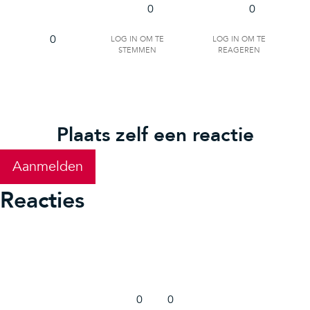
0
0
Log in om te
Log in om te
0
stemmen
reageren
Plaats zelf een reactie
Aanmelden
Reacties
0
0