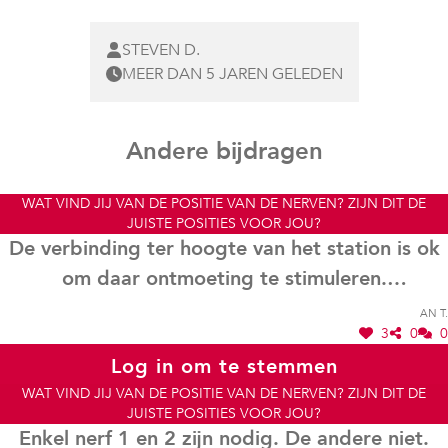
STEVEN D.
MEER DAN 5 JAREN GELEDEN
Andere bijdragen
WAT VIND JIJ VAN DE POSITIE VAN DE NERVEN? ZIJN DIT DE
JUISTE POSITIES VOOR JOU?
De verbinding ter hoogte van het station is ok
om daar ontmoeting te stimuleren.
Verschillende bewoners uit regio Distelhoek en
An T.
3
0
0
Merksemse Tuinen zijn geen vragende partij
Log in om te stemmen
voor de bijkomende nerven die op een later
WAT VIND JIJ VAN DE POSITIE VAN DE NERVEN? ZIJN DIT DE
tijdstip voorzien worden. De rust in de wijk is
JUISTE POSITIES VOOR JOU?
een erg belangrijk punt hiervoor.
Enkel nerf 1 en 2 zijn nodig. De andere niet.